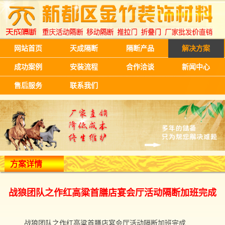
网站首页
天成隔断
隔断产品
解决方案
成功案例
安装流程
合作洽谈
新闻中心
售后服务
联系我们
方案详情
战狼团队之作红高粱首膳店宴会厅活动隔断加班完成
战狼团队之作红高粱首膳店宴会厅活动隔断加班完成