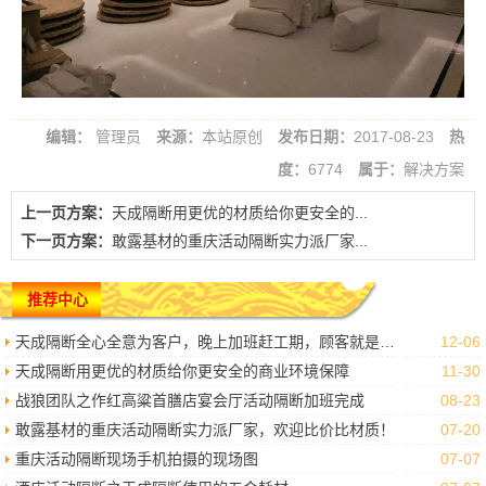
编辑：
管理员
来源：
本站原创
发布日期：
2017-08-23
热
度：
6774
属于：
解决方案
上一页方案：
天成隔断用更优的材质给你更安全的...
下一页方案：
敢露基材的重庆活动隔断实力派厂家...
推荐中心
天成隔断全心全意为客户，晚上加班赶工期，顾客就是上帝我们做到了。
12-06
天成隔断用更优的材质给你更安全的商业环境保障
11-30
战狼团队之作红高粱首膳店宴会厅活动隔断加班完成
08-23
敢露基材的重庆活动隔断实力派厂家，欢迎比价比材质！
07-20
重庆活动隔断现场手机拍摄的现场图
07-07