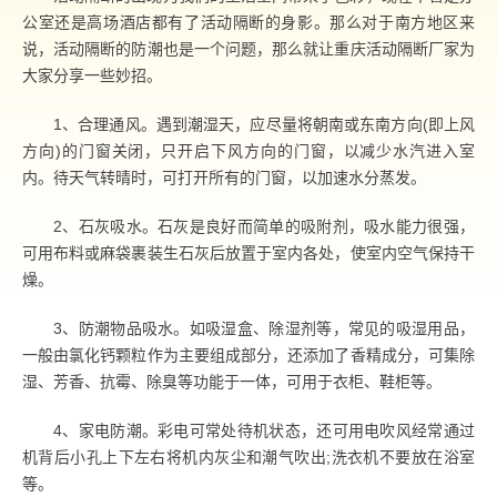
公室还是高场酒店都有了活动隔断的身影。那么对于南方地区来
说，活动隔断的防潮也是一个问题，那么就让重庆活动隔断厂家为
大家分享一些妙招。
1、合理通风。遇到潮湿天，应尽量将朝南或东南方向(即上风
方向)的门窗关闭，只开启下风方向的门窗，以减少水汽进入室
内。待天气转晴时，可打开所有的门窗，以加速水分蒸发。
2、石灰吸水。石灰是良好而简单的吸附剂，吸水能力很强，
可用布料或麻袋裹装生石灰后放置于室内各处，使室内空气保持干
燥。
3、防潮物品吸水。如吸湿盒、除湿剂等，常见的吸湿用品，
一般由氯化钙颗粒作为主要组成部分，还添加了香精成分，可集除
湿、芳香、抗霉、除臭等功能于一体，可用于衣柜、鞋柜等。
4、家电防潮。彩电可常处待机状态，还可用电吹风经常通过
机背后小孔上下左右将机内灰尘和潮气吹出;洗衣机不要放在浴室
等。