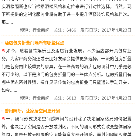
庆酒楼隔断也应当根据酒楼风格和定位来进行针对性选择，当然，现
下所提供的定制化服务业将有助于进一步提升酒楼装饰风格和档次。
那......
频道：
行业新闻
关注：6466 发布日期：2017年4月23日
酒店包房折叠门隔断有哪些优点
※
如今，随着餐饮娱乐业及酒店行业发展，不少酒店都开具包房业
务，为客户商务沟通或亲朋好友聚会提供更多选择。一流的包房折叠
门是包房内比较重要的家具，在一些高端的酒店包房设计中几乎是必
不可少的。以下是热门的包房折叠门的一些优点分析。包房折叠门有
哪些优点密封性强，操作灵活传统的包房折叠门只能通过手动开关，
如今......
频道：
行业新闻
关注：6013 发布日期：2017年4月23日
善用隔断，让家居空间更开阔
※
一、隔间形式决定空间感隔间的设计除了决定居家格局如何配置
外，也决定了空间是否开放或封闭。不同的隔间形式会改变整体居家
氛围，象是开放无阻隔的空间能营造大器开阔感，而封闭隔间即便单