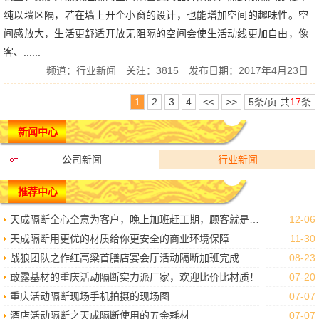
纯以墙区隔，若在墙上开个小窗的设计，也能增加空间的趣味性。空
间感放大，生活更舒适开放无阻隔的空间会使生活动线更加自由，像
客、......
频道：
行业新闻
关注：3815 发布日期：2017年4月23日
1
2
3
4
<<
>>
5条/页 共
17
条
新闻中心
公司新闻
行业新闻
推荐中心
天成隔断全心全意为客户，晚上加班赶工期，顾客就是上帝我们做到了。
12-06
天成隔断用更优的材质给你更安全的商业环境保障
11-30
战狼团队之作红高粱首膳店宴会厅活动隔断加班完成
08-23
敢露基材的重庆活动隔断实力派厂家，欢迎比价比材质！
07-20
重庆活动隔断现场手机拍摄的现场图
07-07
酒店活动隔断之天成隔断使用的五金耗材
07-07