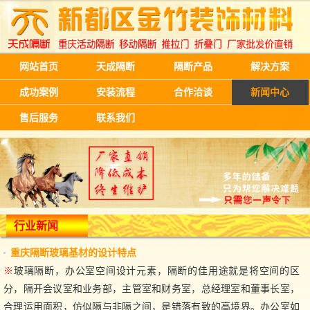
网站首页
天成隔断
隔断产品
解决方案
成功案例
安装流程
合作洽谈
新闻中心
售后服务
联系我们
行业新闻
重庆隔断玻璃基材的设计特点
※
玻璃隔断，办公室空间设计元素，隔断的佳用途就是将空间的区
分，隔开会议室和业务部，主管室和财务室，总经理室和董事长室，
合理运用面积，仿似隔与非隔之间，是错落有致的高境界。办公室如