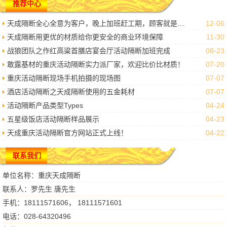
推荐中心
天成隔断全心全意为客户，晚上加班赶工期，顾客就是上帝我们做到了。
12-06
天成隔断用更优的材质给你更安全的商业环境保障
11-30
战狼团队之作红高粱首膳店宴会厅活动隔断加班完成
08-23
敢露基材的重庆活动隔断实力派厂家，欢迎比价比材质！
07-20
重庆活动隔断现场手机拍摄的现场图
07-07
酒店活动隔断之天成隔断使用的五金耗材
07-07
活动隔断产品类型Types
04-24
五星级饭店活动隔断样品展示
04-23
天成重庆活动隔断官方网站正式上线！
04-22
联系我们
单位名称：重庆天成隔断
联系人：罗先生 唐先生
手机：18111571606， 18111571601
电话：028-64320496