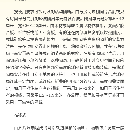
按使用要求可拆可装的活动隔断。由与房间顶棚同等高度或只
有房间部分高度的轻质隔扇单元拼装而成。隔扇单元通常厚6～12
厘米，宽60～120厘米，由木材或薄壁金属型材作框架，双面贴胶
合板、纤维板或纸面石膏板。有的还在内部填蜂窝纸以增强刚度，
或填矿棉等以提高隔声能力。与房间顶棚同等高度的隔断的安装方
法是：先在顶棚安置带凹槽的上槛，将隔扇插入凹槽，并在每块隔
扇下面安置两个垫块或可调节高度的螺栓，在所有隔扇定位后，用
踢脚板压盖下部的缝隙。这种隔扇用于较长时间才变更空间分隔的
住宅和学校等。只有房间部分高度的矮隔断用矮隔扇装成。先将矮
隔扇安装在能自立于地面的立柱上，也可用螺栓或铰链将几片矮隔
扇连成一定角度，或连成可折叠的中国屏风的形式。高度视需要而
定，如用于挡住站立者的视线，可采用1.5～2米的，如用于挡住坐
者的视线，可采用1.2～1.5米的。办公厅、餐厅和展览厅等处还可
采用上下露空的隔断。
推移式
由多片隔扇组成的可沿轨道推移的隔断。 隔扇每片宽度一般