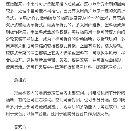
连接起来，不用时可折叠起来推入贮藏室。这种隔断受牵制的因素
较多，处理不当可能不易推动，因此有采用两片隔扇一连的双扇折
叠式。窄扇折叠式活动隔断的隔扇宽度常为10～30厘米，有软质
双折式和硬质单折式。硬质单折式的，多采用纤维板、塑料板或薄
钢板作隔扇，用塑料或金属作铰链。每片隔扇用一组可转变方向的
滑轮安装在导轨上，成为一樘可折叠的滑动隔断。双折软质的，多
用薄钢片制成可伸缩的套接铰链式骨架，上面有滑轮，装入导轨。
铰链式骨架的两面都装上软质人造革或塑料布，可以象手风琴一样
合拢拉开。这种隔断重量轻、美观、容易安装，并可围成曲线形，
使用灵活。还可在夹层中衬垫薄钢板和吸声材料，提高隔声能力。
悬挂式
把面积较大的隔扇悬挂在室内上部空间，用电动机调节升降的
隔断，有的还可左右移动。空间可全封闭，也可部分分隔。这种隔
断多用于上部可隐蔽的展览厅、观众厅和多功能大厅等建筑中，也
用于录音厅以调节音量，还用于剧院舞台台口作为防火幕。
卷式活