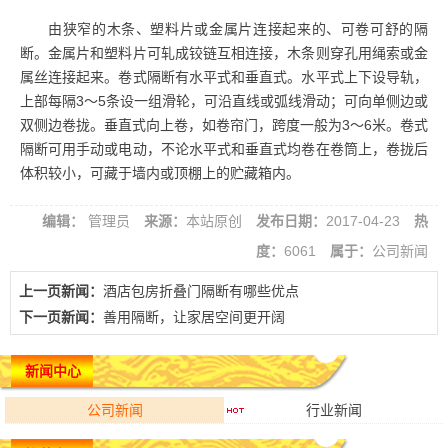
由狭窄的木条、塑料片或金属片连接起来的、可卷可舒的隔
断。金属片和塑料片可轧成铰链互相连接，木条则穿孔用绳索或金
属丝连接起来。卷式隔断有水平式和垂直式。水平式上下设导轨，
上部每隔3～5条设一组滑轮，可沿直线或弧线滑动；可向单侧边或
双侧边卷拢。垂直式向上卷，如卷帘门，跨度一般为3～6米。卷式
隔断可用手动或电动，不论水平式和垂直式均卷在卷筒上，卷拢后
体积较小，可藏于墙内或顶棚上的贮藏箱内。
编辑：
管理员
来源：
本站原创
发布日期：
2017-04-23
热
度：
6061
属于：
公司新闻
上一页新闻：
酒店包房折叠门隔断有哪些优点
下一页新闻：
善用隔断，让家居空间更开阔
新闻中心
公司新闻
行业新闻